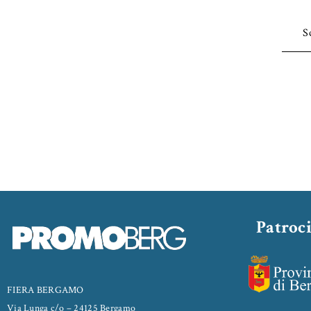
S
Patroc
FIERA BERGAMO
Via Lunga c/o – 24125 Bergamo